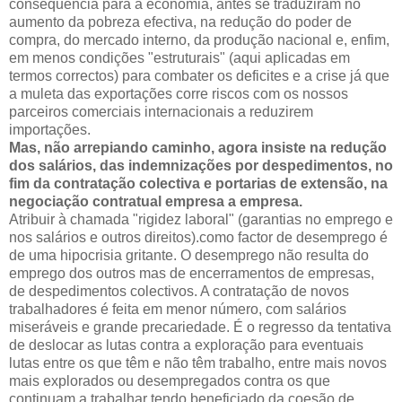
consequência para a economia, antes se traduziram no
aumento da pobreza efectiva, na redução do poder de
compra, do mercado interno, da produção nacional e, enfim,
em menos condições "estruturais" (aqui aplicadas em
termos correctos) para combater os deficites e a crise já que
a muleta das exportações corre riscos com os nossos
parceiros comerciais internacionais a reduzirem
importações.
Mas, não arrepiando caminho, agora insiste na redução
dos salários, das indemnizações por despedimentos, no
fim da contratação colectiva e portarias de extensão, na
negociação contratual empresa a empresa.
Atribuir à chamada "rigidez laboral" (garantias no emprego e
nos salários e outros direitos).como factor de desemprego é
de uma hipocrisia gritante. O desemprego não resulta do
emprego dos outros mas de encerramentos de empresas,
de despedimentos colectivos. A contratação de novos
trabalhadores é feita em menor número, com salários
miseráveis e grande precariedade. É o regresso da tentativa
de deslocar as lutas contra a exploração para eventuais
lutas entre os que têm e não têm trabalho, entre mais novos
mais explorados ou desempregados contra os que
continuam a trabalhar tendo beneficiado da coesão de